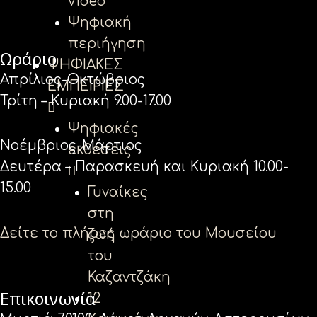
video
Ψηφιακή
περιήγηση
Ωράριο
ΨΗΦΙΑΚΕΣ
Απρίλιος-Οκτώβριος
ΕΜΠΕΙΡΙΕΣ
Τρίτη – Κυριακή 9.00-17.00
Ψηφιακές
Νοέμβριος-Μάρτιος
εκθέσεις
Δευτέρα – Παρασκευή και Κυριακή 10.00-
15.00
Γυναίκες
στη
Δείτε το πλήρες ωράριο του Μουσείου
ζωή
του
Καζαντζάκη
Επικοινωνία
12