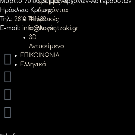
Κρυμμένα
Μυρτιά 70100, Δήμος Αρχανών-Αστερουσίων
Διαμάντια
Ηράκλειο Κρήτης
Ψηφιακές
Τηλ.:
2810 741689
συλλογές
E-mail:
info@kazantzaki.gr
3D
Αντικείμενα
ΕΠΙΚΟΙΝΩΝΙΑ
Ελληνικά