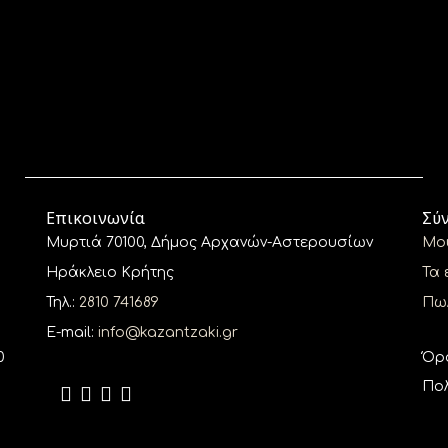
Επικοινωνία
Σύ
Μυρτιά 70100, Δήμος Αρχανών-Αστερουσίων
Μο
Ηράκλειο Κρήτης
Τα 
Τηλ.:
2810 741689
Πωλ
E-mail:
info@kazantzaki.gr
0
Όρ
Πολ