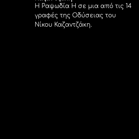
να
Η Ραψωδία Η σε μια από τις 14
ανοίξετε
γραφές της Οδύσειας του
ένα
Νίκου Καζαντζάκη.
μενού
προσβασιμότητας.