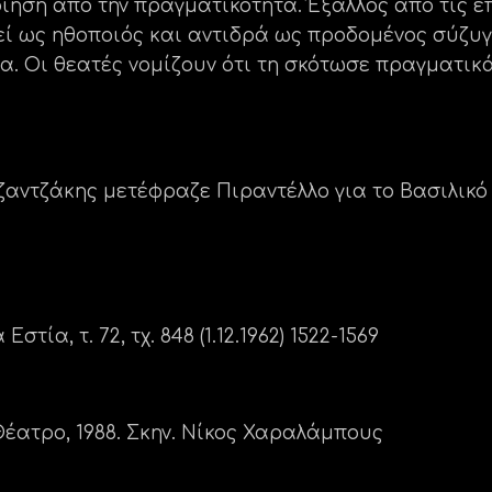
οίηση από την πραγματικότητα. Έξαλλος από τις ε
γεί ως ηθοποιός και αντιδρά ως προδομένος σύζυ
κα. Οι θεατές νομίζουν ότι τη σκότωσε πραγματικ
Καζαντζάκης μετέφραζε Πιραντέλλο για το Βασιλικό
ία, τ. 72, τχ. 848 (1.12.1962) 1522-1569
Θέατρο, 1988. Σκην. Νίκος Χαραλάμπους