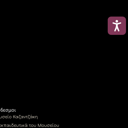
ΠΡΟ
νδεσμοι
υσείο Καζαντζάκη
εκπαιδευτικά του Μουσείου