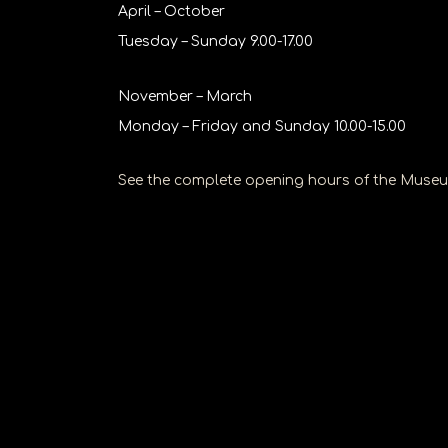
April – October
να
Tuesday – Sunday 9.00-17.00
ανοίξετε
ένα
November – March
μενού
Monday – Friday and Sunday 10.00-15.00
προσβασιμότητας.
See the complete opening hours of the Muse