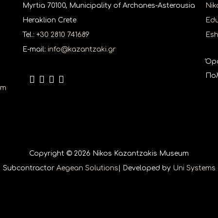
Myrtia 70100, Municipality of Archanes-Asterousia
Nik
Heraklion Crete
Edu
Tel.: +
30 2810 741689
Es
E-mail:
info@kazantzaki.gr
Όρ
Πολ
um
Copyright © 2026 Nikos Kazantzakis Museum
Subcontractor
Aegean Solutions
| Developed by
Uni Systems