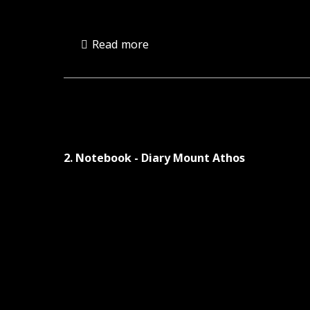
να
ανοίξετε
Read more
ένα
μενού
προσβασιμότητας.
2. Notebook - Diary Mount Athos