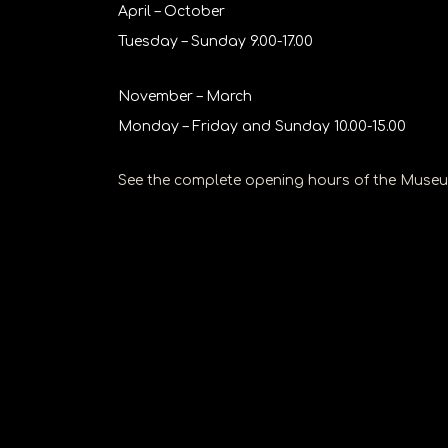
April – October
να
Tuesday – Sunday 9.00-17.00
ανοίξετε
ένα
November – March
μενού
Monday – Friday and Sunday 10.00-15.00
προσβασιμότητας.
See the complete opening hours of the Muse