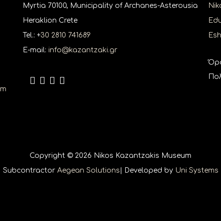
Myrtia 70100, Municipality of Archanes-Asterousia
Nik
Heraklion Crete
Edu
Tel.: +
30 2810 741689
Es
E-mail:
info@kazantzaki.gr
Όρ
Πολ
um
Copyright © 2026 Nikos Kazantzakis Museum
Subcontractor
Aegean Solutions
| Developed by
Uni Systems